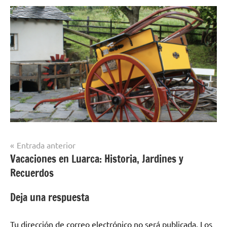
Navegación
Entrada anterior
Vacaciones en Luarca: Historia, Jardines y
de
Recuerdos
entradas
Deja una respuesta
Tu dirección de correo electrónico no será publicada.
Los