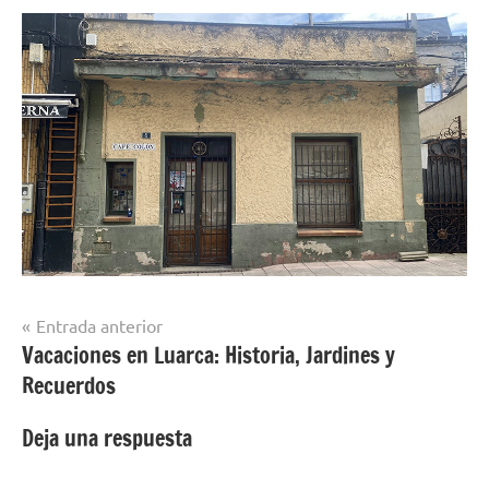
Navegación
Entrada anterior
Vacaciones en Luarca: Historia, Jardines y
de
Recuerdos
entradas
Deja una respuesta