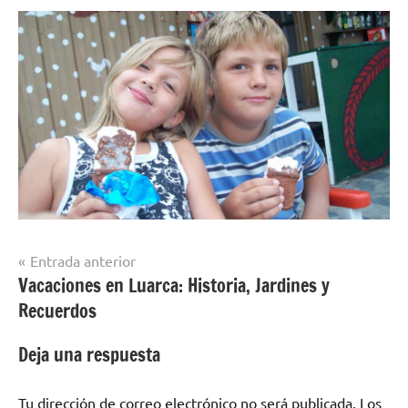
Navegación
Entrada anterior
Vacaciones en Luarca: Historia, Jardines y
de
Recuerdos
entradas
Deja una respuesta
Tu dirección de correo electrónico no será publicada.
Los