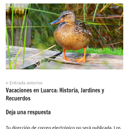
Navegación
Entrada anterior
Vacaciones en Luarca: Historia, Jardines y
de
Recuerdos
entradas
Deja una respuesta
Tu dirección de correo electrónico no será publicada.
Los