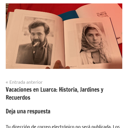
Navegación
Entrada anterior
Vacaciones en Luarca: Historia, Jardines y
de
Recuerdos
entradas
Deja una respuesta
Tu dirección de correo electrónico no será publicada.
Los