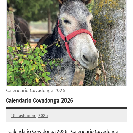
Calendario Covadonga 2026
Calendario Covadonga 2026
18 noviembre, 2025
Cuidasdeti
No
hay
Calendario Covadonga 2026 Calendario Covadonga
comentarios