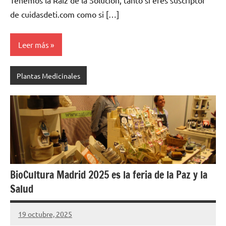
Tenemos la Raíz de la Solución, tanto si eres suscriptor
de cuidasdeti.com como si […]
Leer más
Plantas Medicinales
BioCultura Madrid 2025 es la feria de la Paz y la
Salud
19 octubre, 2025
Cuidasdeti
13