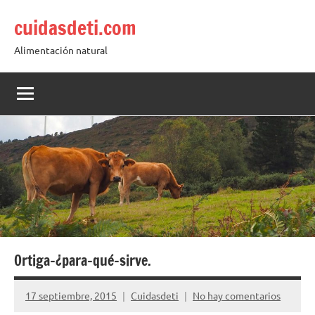
Saltar
cuidasdeti.com
al
contenido
Alimentación natural
Ortiga-¿para-qué-sirve.
17 septiembre, 2015
Cuidasdeti
No hay comentarios