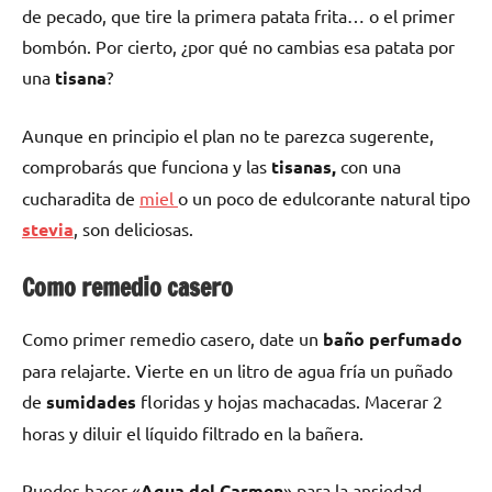
de pecado, que tire la primera patata frita… o el primer
bombón. Por cierto, ¿por qué no cambias esa patata por
una
tisana
?
Aunque en principio el plan no te parezca sugerente,
comprobarás que funciona y las
tisanas,
con una
cucharadita de
miel
o un poco de edulcorante natural tipo
stevia
, son deliciosas.
Como remedio casero
Como primer remedio casero, date un
baño perfumado
para relajarte. Vierte en un litro de agua fría un puñado
de
sumidades
floridas y hojas machacadas. Macerar 2
horas y diluir el líquido filtrado en la bañera.
Puedes hacer «
Agua del Carmen
» para la ansiedad.