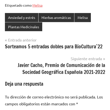
Etiquetado como
Melisa
Ansiedad y estrés
Hierbas aromáticas
Melisa
Plantas Medicinales
Navegación
Entrada anterior
Sorteamos 5 entradas dobles para BioCultura´22
de
entradas
Siguiente entrada
Javier Cacho, Premio de Comunicación de la
Sociedad Geográfica Española 2021-2022
Deja una respuesta
Tu dirección de correo electrónico no será publicada.
Los
campos obligatorios están marcados con
*