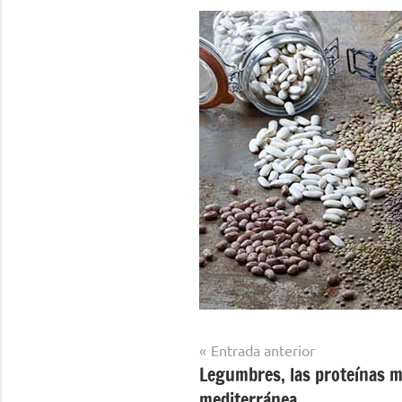
Navegación
Entrada anterior
Legumbres, las proteínas má
de
mediterránea