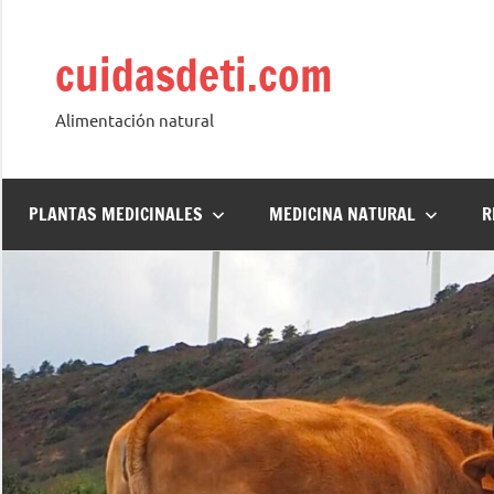
Saltar
al
cuidasdeti.com
contenido
Alimentación natural
PLANTAS MEDICINALES
MEDICINA NATURAL
R