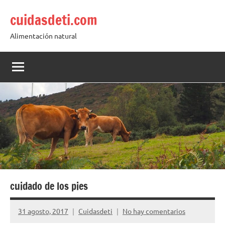
Saltar
cuidasdeti.com
al
contenido
Alimentación natural
cuidado de los pies
31 agosto, 2017
Cuidasdeti
No hay comentarios