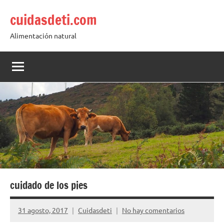
Saltar
cuidasdeti.com
al
contenido
Alimentación natural
cuidado de los pies
31 agosto, 2017
Cuidasdeti
No hay comentarios