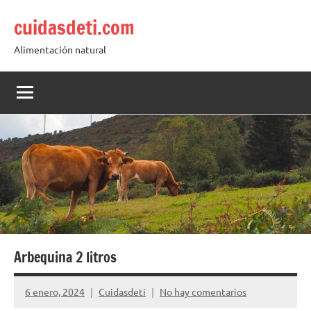
Saltar
cuidasdeti.com
al
contenido
Alimentación natural
Arbequina 2 litros
6 enero, 2024
Cuidasdeti
No hay comentarios