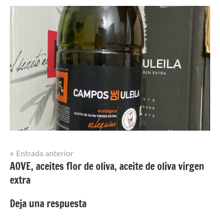
Navegación
Entrada anterior
AOVE, aceites flor de oliva, aceite de oliva virgen
de
extra
entradas
Deja una respuesta