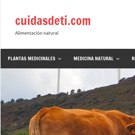
Saltar
al
cuidasdeti.com
contenido
Alimentación natural
PLANTAS MEDICINALES
MEDICINA NATURAL
R