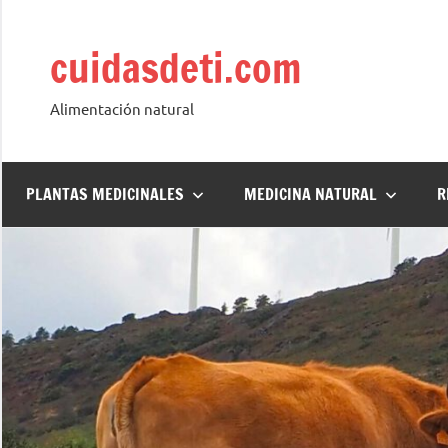
Saltar
al
cuidasdeti.com
contenido
Alimentación natural
PLANTAS MEDICINALES
MEDICINA NATURAL
R