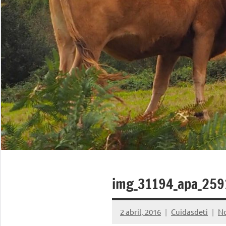
img_31194_apa_25
2 abril, 2016
Cuidasdeti
No