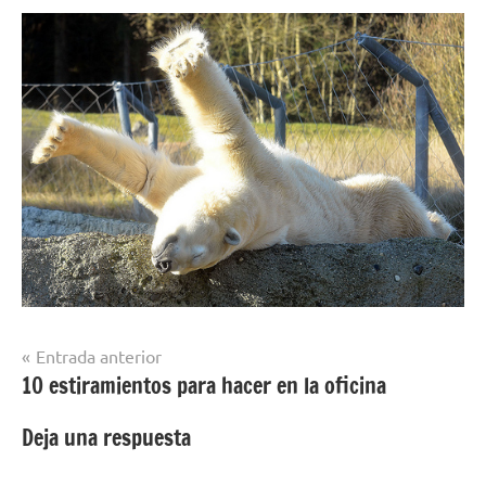
Navegación
Entrada anterior
10 estiramientos para hacer en la oficina
de
entradas
Deja una respuesta