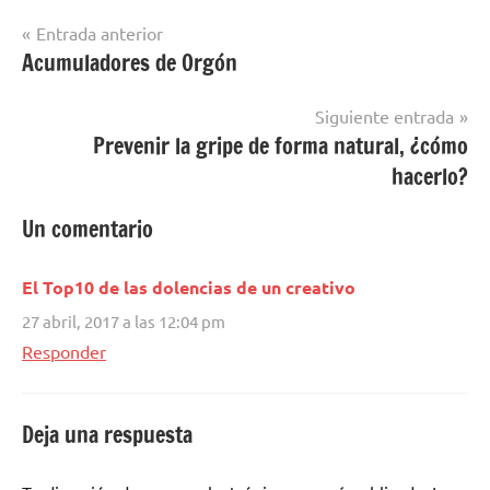
Navegación
Entrada anterior
Acumuladores de Orgón
de
entradas
Siguiente entrada
Prevenir la gripe de forma natural, ¿cómo
hacerlo?
Un comentario
El Top10 de las dolencias de un creativo
27 abril, 2017 a las 12:04 pm
Responder
Deja una respuesta