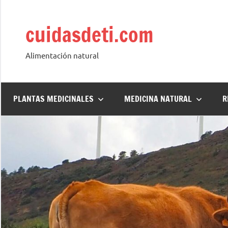
Saltar
al
cuidasdeti.com
contenido
Alimentación natural
PLANTAS MEDICINALES
MEDICINA NATURAL
R