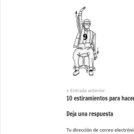
Navegación
Entrada anterior
10 estiramientos para hacer
de
entradas
Deja una respuesta
Tu dirección de correo electróni