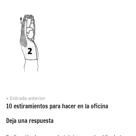
Navegación
Entrada anterior
10 estiramientos para hacer en la oficina
de
entradas
Deja una respuesta