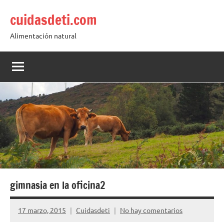
Saltar
cuidasdeti.com
al
contenido
Alimentación natural
gimnasia en la oficina2
17 marzo, 2015
Cuidasdeti
No hay comentarios