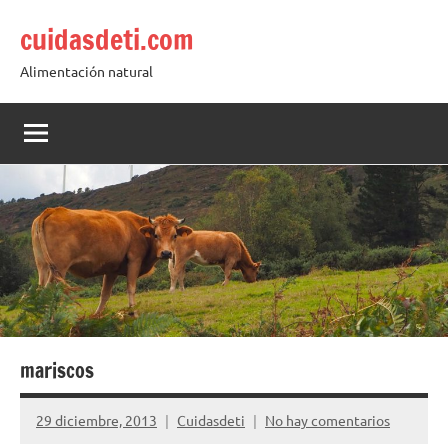
Saltar
cuidasdeti.com
al
contenido
Alimentación natural
mariscos
29 diciembre, 2013
Cuidasdeti
No hay comentarios