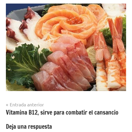
Navegación
Entrada anterior
Vitamina B12, sirve para combatir el cansancio
de
entradas
Deja una respuesta