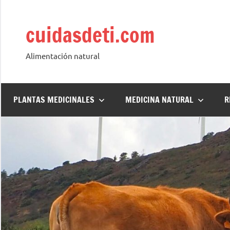
Saltar
al
cuidasdeti.com
contenido
Alimentación natural
PLANTAS MEDICINALES
MEDICINA NATURAL
R