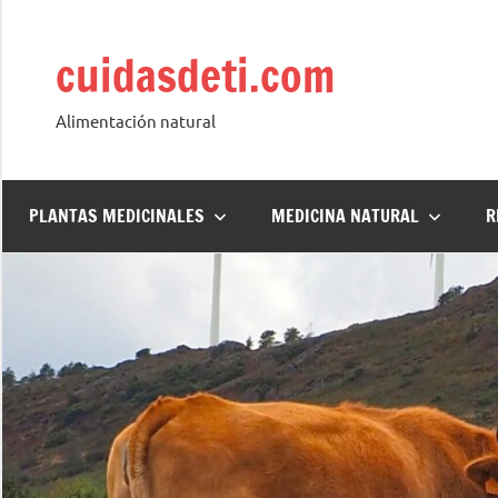
Saltar
al
cuidasdeti.com
contenido
Alimentación natural
PLANTAS MEDICINALES
MEDICINA NATURAL
R