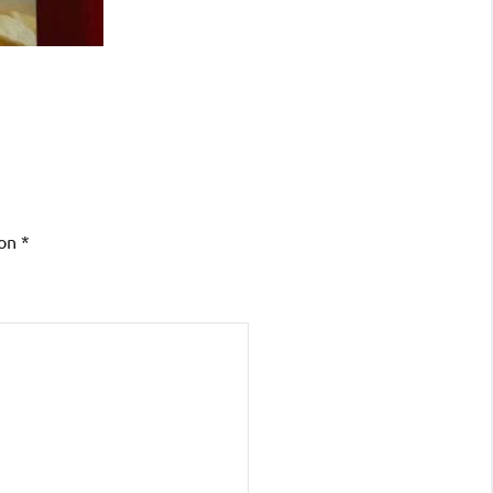
con
*