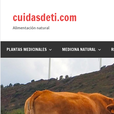
Saltar
al
cuidasdeti.com
contenido
Alimentación natural
PLANTAS MEDICINALES
MEDICINA NATURAL
R