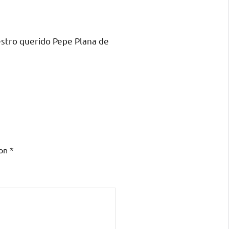
estro querido Pepe Plana de
con
*