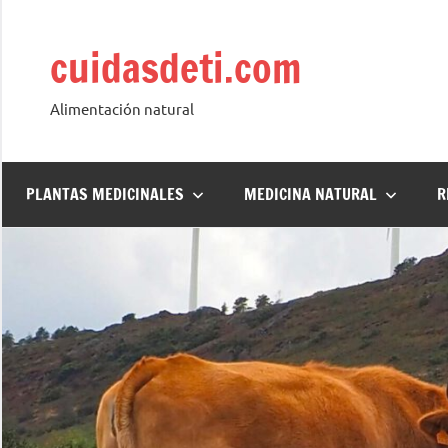
Saltar
al
cuidasdeti.com
contenido
Alimentación natural
PLANTAS MEDICINALES
MEDICINA NATURAL
R