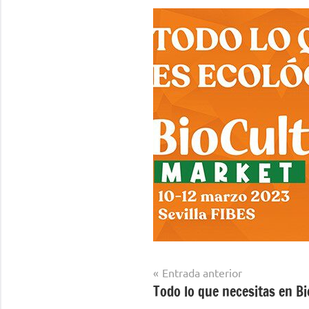
Navegación
Entrada anterior
Todo lo que necesitas en B
de