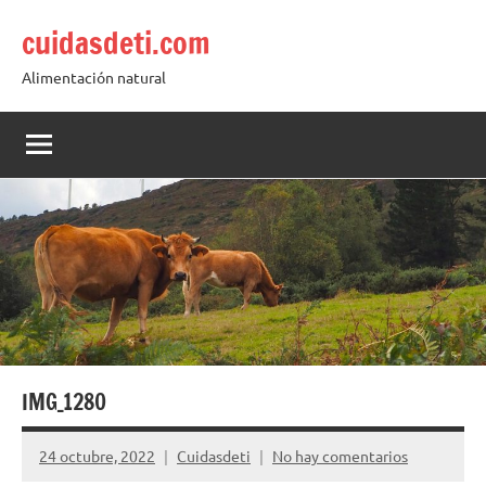
Saltar
cuidasdeti.com
al
contenido
Alimentación natural
IMG_1280
24 octubre, 2022
Cuidasdeti
No hay comentarios