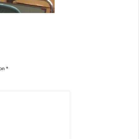
con
*