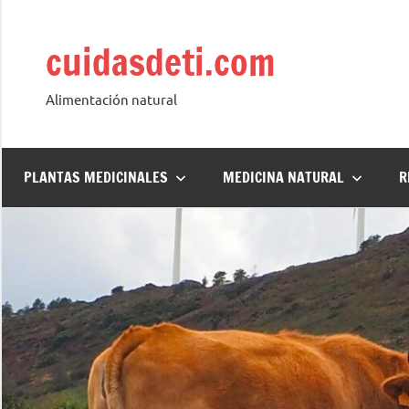
Saltar
al
cuidasdeti.com
contenido
Alimentación natural
PLANTAS MEDICINALES
MEDICINA NATURAL
R