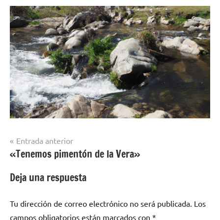
Navegación
Entrada anterior
«Tenemos pimentón de la Vera»
de
entradas
Deja una respuesta
Tu dirección de correo electrónico no será publicada.
Los
campos obligatorios están marcados con
*