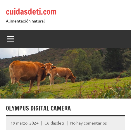
Saltar
cuidasdeti.com
al
contenido
Alimentación natural
OLYMPUS DIGITAL CAMERA
19 marzo, 2024
Cuidasdeti
No hay comentarios