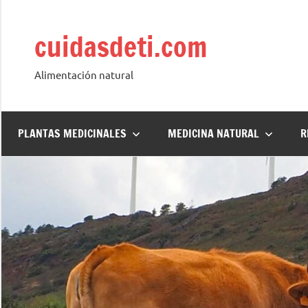
Saltar
al
cuidasdeti.com
contenido
Alimentación natural
PLANTAS MEDICINALES
MEDICINA NATURAL
R