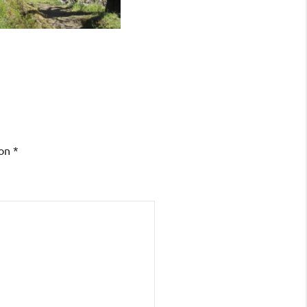
con
*