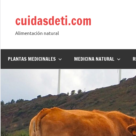
Saltar
al
cuidasdeti.com
contenido
Alimentación natural
PLANTAS MEDICINALES
MEDICINA NATURAL
R