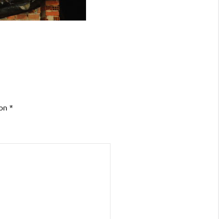
con
*