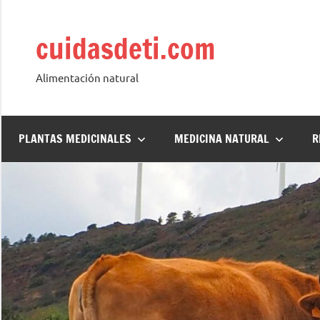
Saltar
al
cuidasdeti.com
contenido
Alimentación natural
PLANTAS MEDICINALES
MEDICINA NATURAL
R