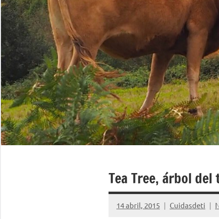
Tea Tree, árbol del 
14 abril, 2015
Cuidasdeti
N