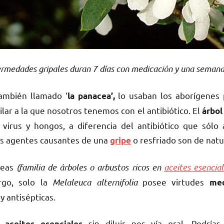
rmedades gripales duran 7 días con medicación y una semana 
también llamado ‘
lo usaban los aborígenes 
la panacea’,
lar a la que nosotros tenemos con el antibiótico. El
árbol
 virus y hongos, a diferencia del antibiótico que sólo 
los agentes causantes de una
o resfriado son de natur
gripe
ceas
(familia de árboles o arbustos ricos en
aceites esencial
go, solo la
Melaleuca alternifolia
posee virtudes
med
y antisépticas.
s
sin diluir por vía oral. Podrías
aceites esenciales