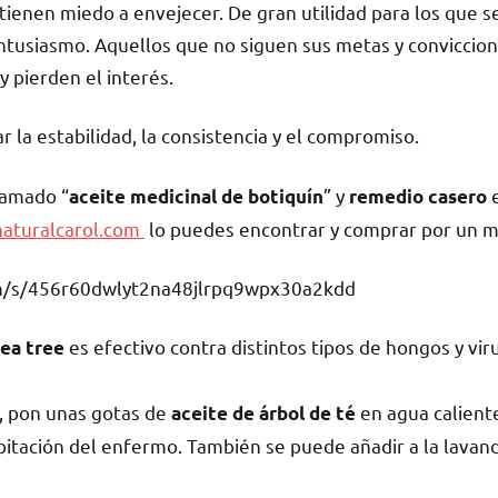
ienen miedo a envejecer. De gran utilidad para los que s
ntusiasmo. Aquellos que no siguen sus metas y conviccion
y pierden el interés.
r la estabilidad, la consistencia y el compromiso.
lamado “
” y
aceite medicinal de botiquín
remedio casero
aturalcarol.com
lo puedes encontrar y comprar por un m
om/s/456r60dwlyt2na48jlrpq9wpx30a2kdd
es efectivo contra distintos tipos de hongos y vir
tea tree
, pon unas gotas de
en agua calient
aceite de árbol de té
itación del enfermo. También se puede añadir a la lavande