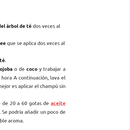
dos veces al
del árbol de té
que se aplica dos veces al
ree
.
 té
o de
y trabajar a
jojoba
coco
 hora A continuación, lava el
mejor es aplicar el champú sin
e de 20 a 60 gotas de
aceite
 Se podría añadir un poco de
able aroma.