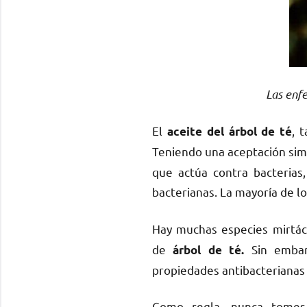
Las enfe
El
, 
aceite del árbol de té
Teniendo una aceptación simi
que actúa contra bacterias,
bacterianas. La mayoría de 
Hay muchas especies mirtá
de
Sin embar
árbol de té.
propiedades antibacterianas 
Como regla, nunca tome