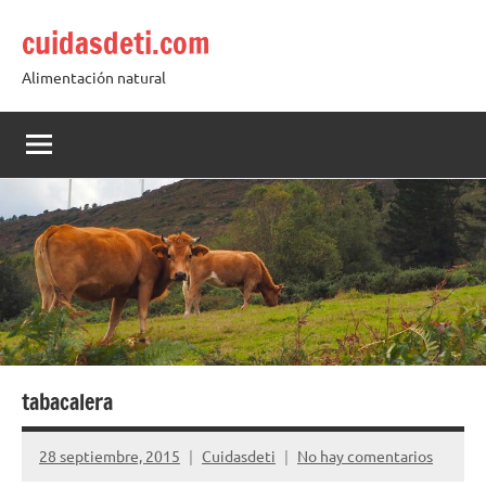
Saltar
cuidasdeti.com
al
contenido
Alimentación natural
tabacalera
28 septiembre, 2015
Cuidasdeti
No hay comentarios