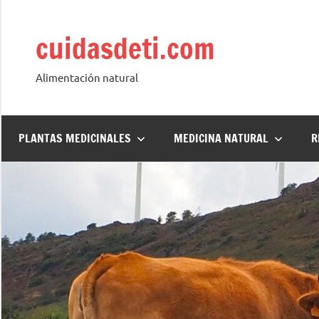
Saltar
al
cuidasdeti.com
contenido
Alimentación natural
PLANTAS MEDICINALES
MEDICINA NATURAL
R