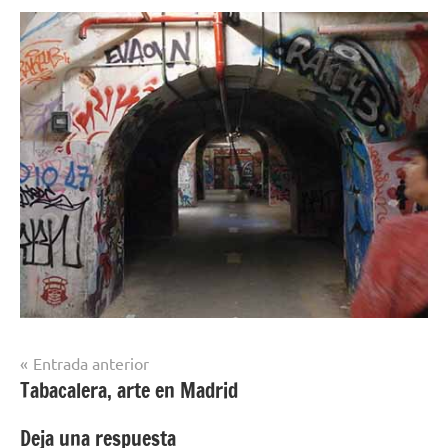
Navegación
Entrada anterior
Tabacalera, arte en Madrid
de
entradas
Deja una respuesta