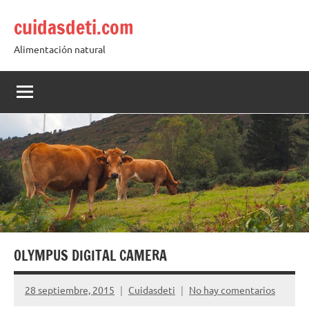
Saltar
cuidasdeti.com
al
contenido
Alimentación natural
OLYMPUS DIGITAL CAMERA
28 septiembre, 2015
Cuidasdeti
No hay comentarios