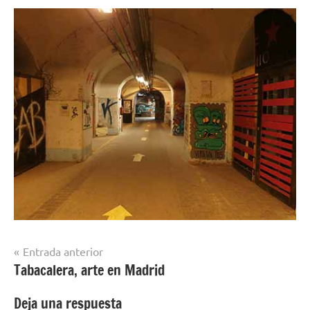
Navegación
Entrada anterior
Tabacalera, arte en Madrid
de
entradas
Deja una respuesta