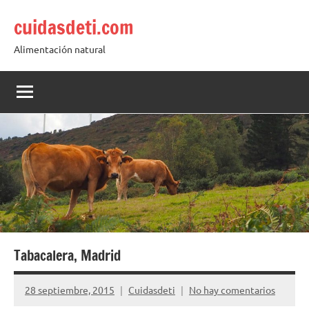
Saltar
cuidasdeti.com
al
contenido
Alimentación natural
Tabacalera, Madrid
28 septiembre, 2015
Cuidasdeti
No hay comentarios