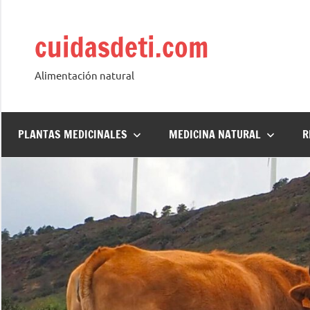
Saltar
al
cuidasdeti.com
contenido
Alimentación natural
PLANTAS MEDICINALES
MEDICINA NATURAL
R