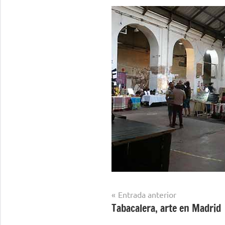
Navegación
Entrada anterior
Tabacalera, arte en Madrid
de