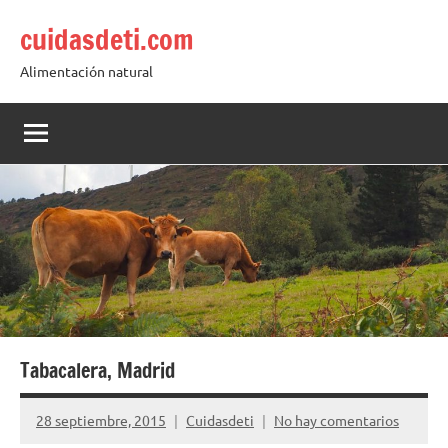
Saltar
cuidasdeti.com
al
contenido
Alimentación natural
Tabacalera, Madrid
28 septiembre, 2015
Cuidasdeti
No hay comentarios