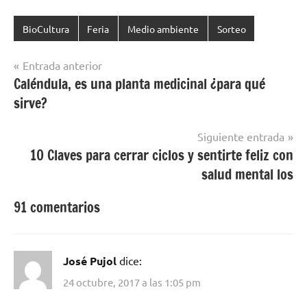
BioCultura
Feria
Medio ambiente
Sorteo
Navegación
Entrada anterior
Caléndula, es una planta medicinal ¿para qué
de
sirve?
entradas
Siguiente entrada
10 Claves para cerrar ciclos y sentirte feliz con
salud mental los
91 comentarios
José Pujol
dice:
24 octubre, 2017 a las 1:05 pm