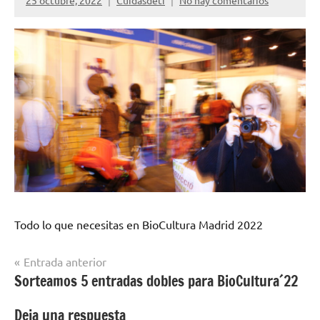
25 octubre, 2022
Cuidasdeti
No hay comentarios
Todo lo que necesitas en BioCultura Madrid 2022
Navegación
Entrada anterior
Sorteamos 5 entradas dobles para BioCultura´22
de
entradas
Deja una respuesta