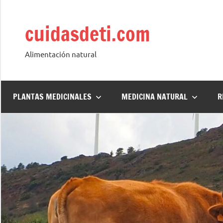
Saltar
al
cuidasdeti.com
contenido
Alimentación natural
PLANTAS MEDICINALES
MEDICINA NATURAL
R