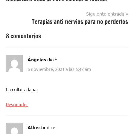
de
entradas
Siguiente entrada
Terapias anti nervios para no perderlos
8 comentarios
Ángeles
dice:
5 noviembre, 2021 a las 6:42 am
La cultura lanar
Responder
Alberto
dice: