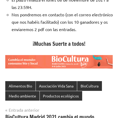
las 23:59H.
Nos pondremos en contacto (con el correo electrónico
que nos habéis facilitado) con los 10 ganadores y os
enviaremos 2 pdf con las entradas.
¡Muchas Suerte a todos!
Alimentos Bio
Asociación Vida Sana
BioCultura
Medio ambiente
Productos ecológicos
Navegación
Entrada anterior
BioCultura Madrid 2021 cambia el mundo