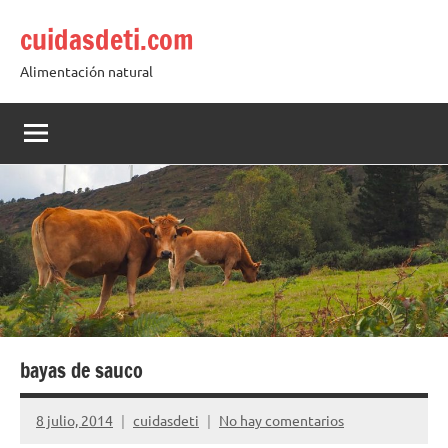
Saltar
cuidasdeti.com
al
contenido
Alimentación natural
bayas de sauco
8 julio, 2014
cuidasdeti
No hay comentarios