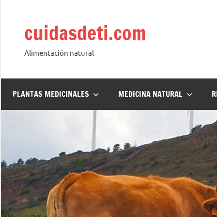
Saltar
al
cuidasdeti.com
contenido
Alimentación natural
PLANTAS MEDICINALES
MEDICINA NATURAL
R