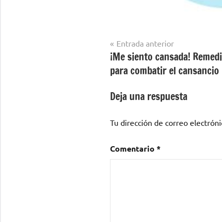
Navegación
Entrada anterior
¡Me siento cansada! Remedi
de
para combatir el cansancio
entradas
Deja una respuesta
Tu dirección de correo electróni
Comentario
*