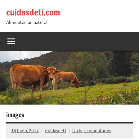
Saltar
cuidasdeti.com
al
contenido
Alimentación natural
images
16 junio, 2017
Cuidasdeti
No hay comentarios