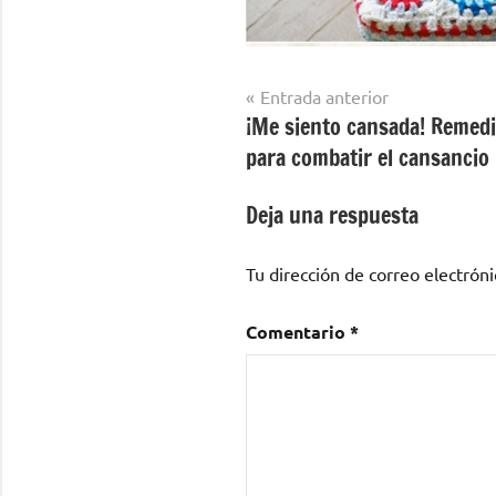
Navegación
Entrada anterior
¡Me siento cansada! Remedi
de
para combatir el cansancio
entradas
Deja una respuesta
Tu dirección de correo electróni
Comentario
*