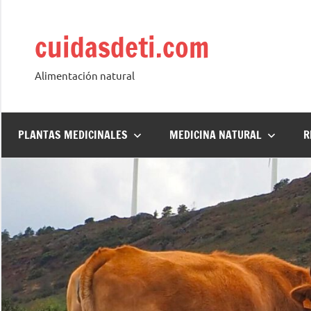
Saltar
al
cuidasdeti.com
contenido
Alimentación natural
PLANTAS MEDICINALES
MEDICINA NATURAL
R