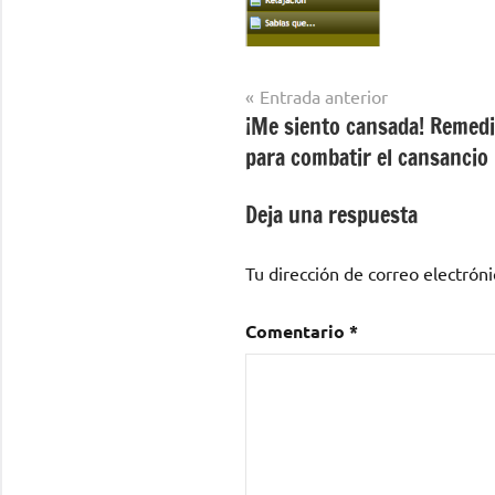
Navegación
Entrada anterior
¡Me siento cansada! Remedi
de
para combatir el cansancio
entradas
Deja una respuesta
Tu dirección de correo electróni
Comentario
*