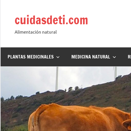
Saltar
al
cuidasdeti.com
contenido
Alimentación natural
PLANTAS MEDICINALES
MEDICINA NATURAL
R