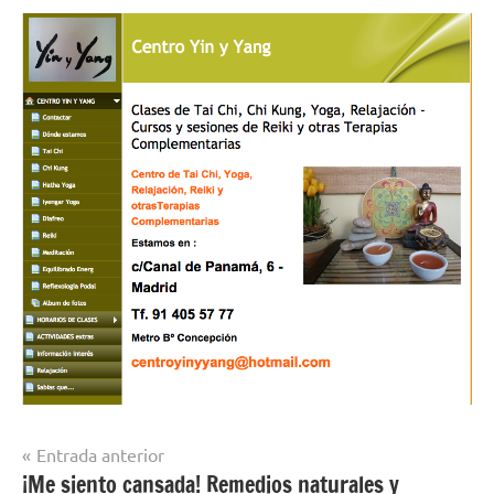
Navegación
Entrada anterior
¡Me siento cansada! Remedios naturales y
de