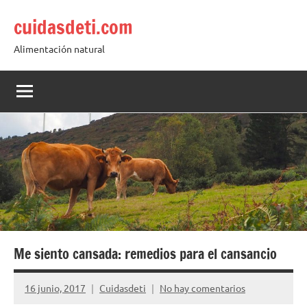
Saltar
cuidasdeti.com
al
contenido
Alimentación natural
Me siento cansada: remedios para el cansancio
16 junio, 2017
Cuidasdeti
No hay comentarios