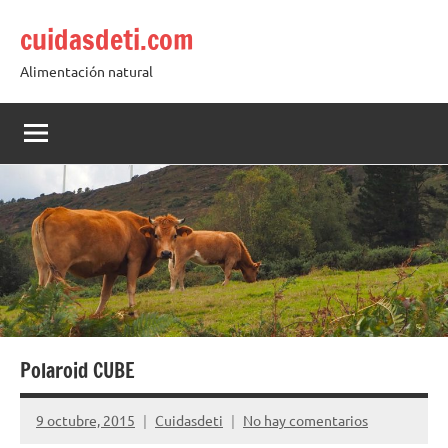
Saltar
cuidasdeti.com
al
contenido
Alimentación natural
Polaroid CUBE
9 octubre, 2015
Cuidasdeti
No hay comentarios