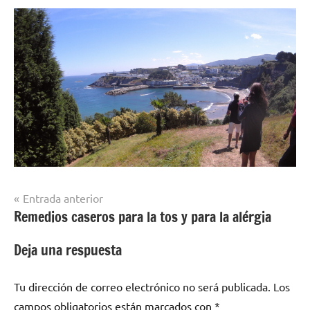
Navegación
Entrada anterior
Remedios caseros para la tos y para la alérgia
de
entradas
Deja una respuesta
Tu dirección de correo electrónico no será publicada.
Los
campos obligatorios están marcados con
*