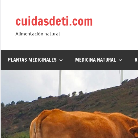
Saltar
al
cuidasdeti.com
contenido
Alimentación natural
PLANTAS MEDICINALES
MEDICINA NATURAL
R