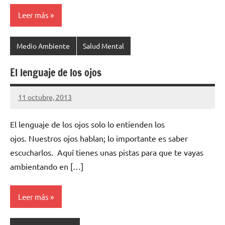
Leer más
Medio Ambiente
Salud Mental
El lenguaje de los ojos
11 octubre, 2013
cuidasdeti
2
comentarios
El lenguaje de los ojos solo lo entienden los
ojos. Nuestros ojos hablan; lo importante es saber
escucharlos. Aquí tienes unas pistas para que te vayas
ambientando en […]
Leer más