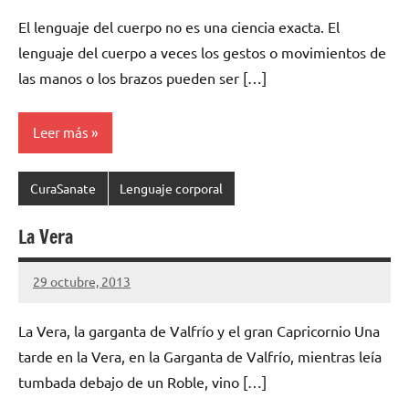
hay
El lenguaje del cuerpo no es una ciencia exacta. El
comentarios
lenguaje del cuerpo a veces los gestos o movimientos de
las manos o los brazos pueden ser […]
Leer más
CuraSanate
Lenguaje corporal
La Vera
29 octubre, 2013
cuidasdeti
No
hay
La Vera, la garganta de Valfrío y el gran Capricornio Una
comentarios
tarde en la Vera, en la Garganta de Valfrío, mientras leía
tumbada debajo de un Roble, vino […]